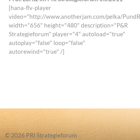
[hana-flv-player
video="http://www.anotherjam.com/pelka/PundR
width="656" height="480" description="P&R
Strategieforum" player="4" autoload="true"
autoplay="false" loop="false"
autorewind="true" /]
© 2026 PRI Strategieforum